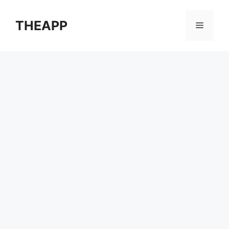
컨
텐
THEAPP
메
츠
로
뉴
건
너
뛰
기