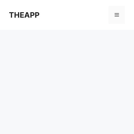
컨
텐
THEAPP
메
츠
로
뉴
건
너
뛰
기