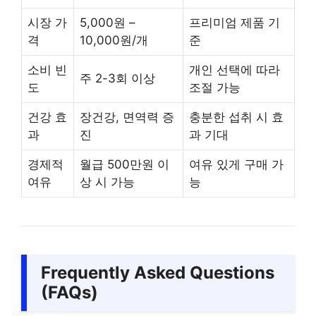
시장 가
5,000원 –
프리미엄 제품 기
격
10,000원/개
준
소비 빈
개인 선택에 따라
주 2-3회 이상
도
조절 가능
건강 효
장건강, 면역력 증
충분한 섭취 시 효
과
진
과 기대
경제적
월급 500만원 이
여유 있게 구매 가
여유
상 시 가능
능
Frequently Asked Questions
(FAQs)