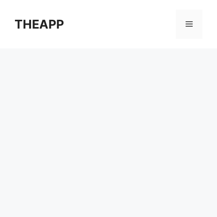
컨
텐
THEAPP
메
츠
로
뉴
건
너
뛰
기