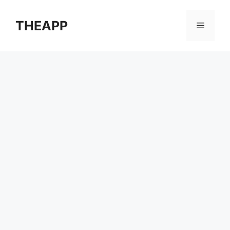
컨
텐
THEAPP
메
츠
로
뉴
건
너
뛰
기