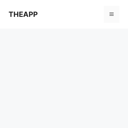
컨
텐
THEAPP
메
츠
로
뉴
건
너
뛰
기