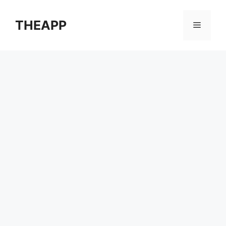
컨
텐
THEAPP
메
츠
로
뉴
건
너
뛰
기