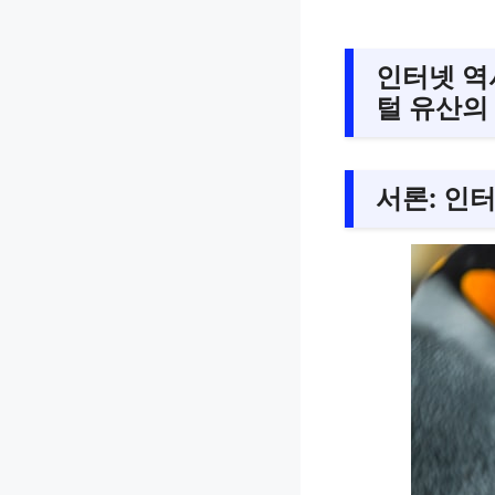
인터넷 역
털 유산의
서론: 인