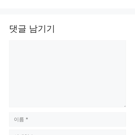
댓글 남기기
댓
글
이
름
이