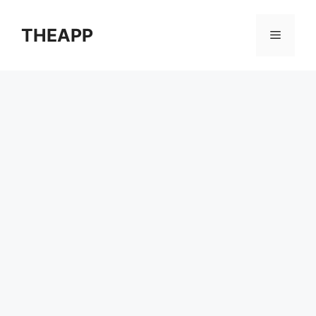
컨
텐
THEAPP
메
츠
로
뉴
건
너
뛰
기