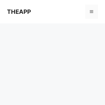
컨
텐
THEAPP
메
츠
로
뉴
건
너
뛰
기