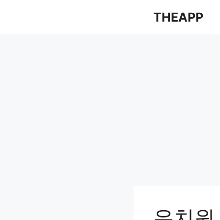
컨
THEAPP
텐
츠
로
건
너
뛰
기
유치원