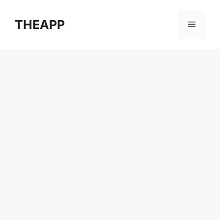
컨
텐
THEAPP
메
츠
로
뉴
건
너
뛰
기