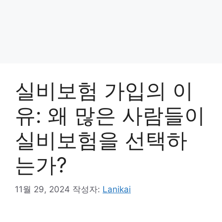
실비보험 가입의 이
유: 왜 많은 사람들이
실비보험을 선택하
는가?
11월 29, 2024
작성자:
Lanikai