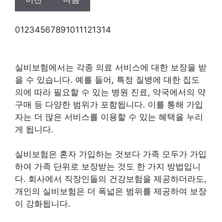
0
1
2
3
4
5
6
7
8
9
10
11
12
13
14
실비보험에서는 각종 의료 서비스에 대한 보장을 받
을 수 있습니다. 예를 들어, 특정 질병에 대한 집도
의에 따라 필요할 수 있는 병원 진료, 약국에서의 약
구매 등 다양한 범위가 포함됩니다. 이를 통해 가입
자는 더 많은 서비스를 이용할 수 있는 혜택을 누리
게 됩니다.
실비보험은 혼자 가입하는 것보다 가족 모두가 가입
하여 가족 단위로 보장받는 것도 한 가지 방법입니
다. 회사에서 직장인들의 건강보험을 제공하더라도,
개인의 실비보험은 더 폭넓은 범위를 제공하여 보장
이 강화됩니다.