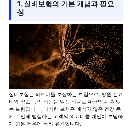
1. 실비보험의 기본 개념과 필요
성
실비보험은 의료비를 보장하는 보험으로, 병원 진료
비와 약값 등의 비용을 일정 비율로 환급받을 수 있
는 보험입니다. 이러한 보험은 예기치 않은 건강 문
제로 인해 발생하는 고액의 의료비를 개인이 부담하
기 힘든 경우에 특히 유용합니다.