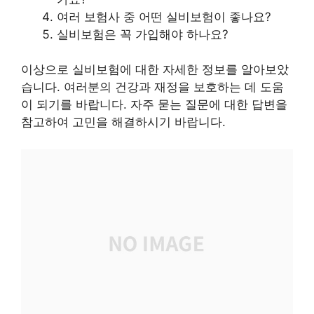
여러 보험사 중 어떤 실비보험이 좋나요?
실비보험은 꼭 가입해야 하나요?
이상으로 실비보험에 대한 자세한 정보를 알아보았
습니다. 여러분의 건강과 재정을 보호하는 데 도움
이 되기를 바랍니다. 자주 묻는 질문에 대한 답변을
참고하여 고민을 해결하시기 바랍니다.