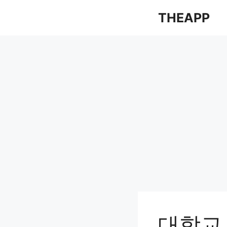
컨
THEAPP
텐
츠
로
건
너
뛰
기
대학교