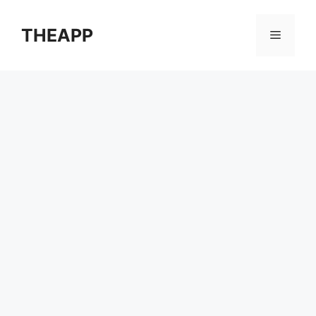
컨
텐
THEAPP
메
츠
로
뉴
건
너
뛰
기