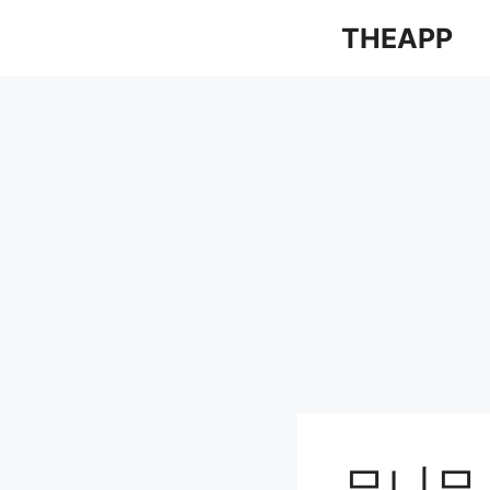
컨
THEAPP
텐
츠
로
건
너
뛰
기
모니모 