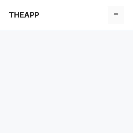
컨
텐
THEAPP
메
츠
로
뉴
건
너
뛰
기