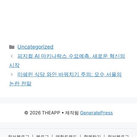
카
Uncategorized
테
피지컬 AI 마키나락스 수요예측, 새로운 혁신의
고
시작
리
미쉐린 식당 와인 바꿔치기 주의: 모수 서울의
논란 전말
© 2026 THEAPP
• 제작됨
GeneratePress
정보블로그
블로그
영화트렌드
함께하기
정보블로그
|
|
|
|