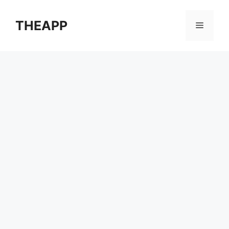
컨
텐
THEAPP
메
츠
로
뉴
건
너
뛰
기