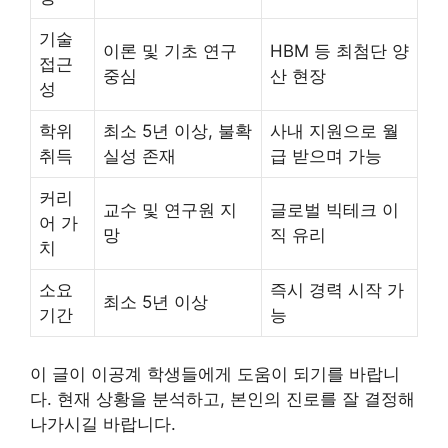
기술
이론 및 기초 연구
HBM 등 최첨단 양
접근
중심
산 현장
성
학위
최소 5년 이상, 불확
사내 지원으로 월
취득
실성 존재
급 받으며 가능
커리
교수 및 연구원 지
글로벌 빅테크 이
어 가
망
직 유리
치
소요
즉시 경력 시작 가
최소 5년 이상
기간
능
이 글이 이공계 학생들에게 도움이 되기를 바랍니
다. 현재 상황을 분석하고, 본인의 진로를 잘 결정해
나가시길 바랍니다.