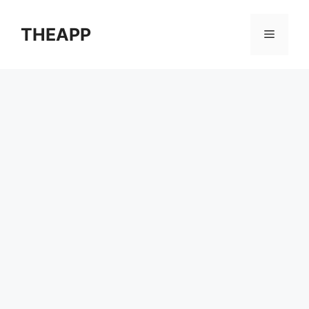
컨
텐
THEAPP
메
츠
로
뉴
건
너
뛰
기